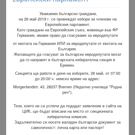
Уважаеми български граждани,
на 26 май 2019 г. се провеждат избори за членове на
Европейския парламент.
Като граждани на Европейския съюз, живеещи във ФР
Германия, имаме право да гласуваме за евродепутати
от квотата на Германия ИЛИ за евродепутати от квотата на
България.
Желаещите да гласуват за български евродепутати могат
да го направят в българската избирателна секция в
Бремен.
Секцията ще работи в деня на изборите, 26 май, от 07:00
до 20:00 ч. немско време на адрес:
Morgenlandstr. 43, 28237 Bremen (Неделно училище "Родна
реч").
Тези, които не са успяли да подадат заявление в сайта на
ЦИК, ще бъдат вписани на място от секционната
избирателна комисия.
Задължително си носете валиден български документ за
самоличност: лична карта или паспорт!