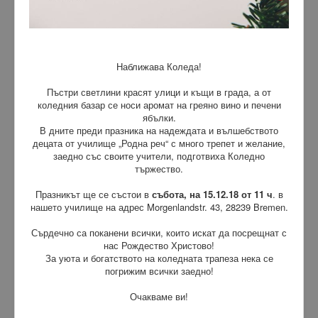
Наближава Коледа!
Пъстри светлини красят улици и къщи в града, а от
коледния базар се носи аромат на греяно вино и печени
ябълки.
В дните преди празника на надеждата и вълшебството
децата от училище „Родна реч“ с много трепет и желание,
заедно със своите учители, подготвиха Коледно
тържество.
Празникът ще се състои в
събота, на 15.12.18 от 11 ч
. в
нашето училище на адрес Morgenlandstr. 43, 28239 Bremen.
Сърдечно са поканени всички, които искат да посрещнат с
нас Рождество Христово!
За уюта и богатството на коледната трапеза нека се
погрижим всички заедно!
Очакваме ви!