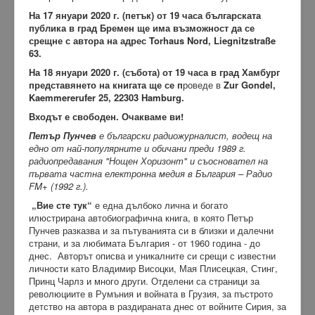
На 17 януари 2020 г. (петък) от 19 часа българската
публика в град Бремен ще има възможност да се
срещне с автора на адрес Torhaus Nord, Liegnitzstraße
63.
На
18 януари 2020 г. (събота)
от
19 часа
в град
Хамбург
представянето на книгата ще се п
роведе в
Zur Gondel,
Kaemmererufer 25, 22303 Hamburg.
Входът е свободен. Очакваме ви!
Петър Пунчев
е български радиожурналист, водещ на
едно от най-популярните и обичани преди 1989 г.
радиопредавания "Нощен Хоризонт" и съосновател на
първата частна електронна медия в България – Радио
FM+ (1992 г.).
„Вие сте тук“
е една дълбоко лична и богато
илюстрирана автобиографична книга, в която Петър
Пунчев разказва и за пътуванията си в близки и далечни
страни, и за любимата България - от 1960 година - до
днес. Авторът описва и уникалните си срещи с известни
личности като Владимир Висоцки, Мая Плисецкая, Стинг,
Принц Чарлз и много други. Отделени са страници за
революциите в Румъния и войната в Грузия, за пъстрото
детство на автора в раздираната днес от войните Сирия, за