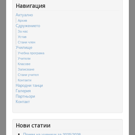
Навигация
Актуално
Архив
Сдружението
За нас
Устав
Стани член
Училище
Учебна програма
Учители
Класове
Записване
Стани учител
Контакти
Народни танци
Гaлерия
Партньори
Контакт
Нови статии
Прием на ученици за 2025/2026