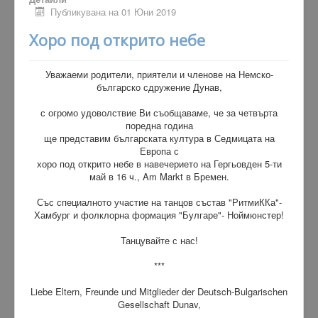
Публикувана на 01 Юни 2019
Хоро под открито небе
Уважаеми родители, приятели и членове на Немско-
българско сдружение Дунав,
с огромо удоволствие Ви съобщаваме, че за четвърта
поредна година
ще представим българската култура в Седмицата на
Европа с
хоро под открито небе в навечерието на Гергьовден 5-ти
май в 16 ч., Am Markt в Бремен.
Със специалното участие на танцов състав "РитмиККа"-
Хамбург и фолклорна формация "Булгаре"- Ноймюнстер!
Танцувайте с нас!
***
Liebe Eltern, Freunde und Mitglieder der Deutsch-Bulgarischen
Gesellschaft Dunav,