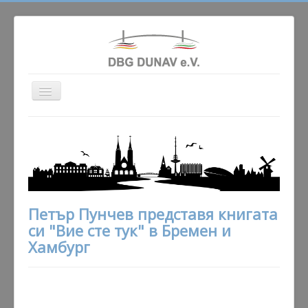
Превключи
навигация
Актуално
Сдружението
Училище
Народни танци
Петър Пунчев представя книгата
Гaлерия
си "Вие сте тук" в Бремен и
Партньори
Хамбург
Контакт