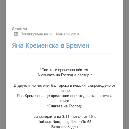
Детайли
Публикувана на 23 Ноември 2019
Яна Кременска в Бремен
"Светът е временна обител.
А сянката на Господ е пастир."
В двуезично четене, български и немски, съпроводено от
пияно
Яна Кременска ще представи своята девета поетична
книга
"Сянката на Господ"
Заповядайте на 8.11, петък, от 19ч.
Torhaus Nord, Liegnitzstraße 63
Вход свободен