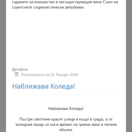
годините на юношество в несъществуващия вече Съюз на
съветските социалистически републики.
Детайли
Публикувана на 02 Януари 2020
Наближава Коледа!
Наближава Коледа!
Пъстри светлини красят улици и къщи в града, а от
коледния базар се носи аромат на греяно вино и печени
ябълки.