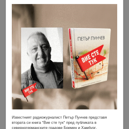
Известният радиожурналист Петър Пунчев представя
втората си книга "Вие сте тук" пред публиката в
северногерманските градове Бремен и Хамбург.