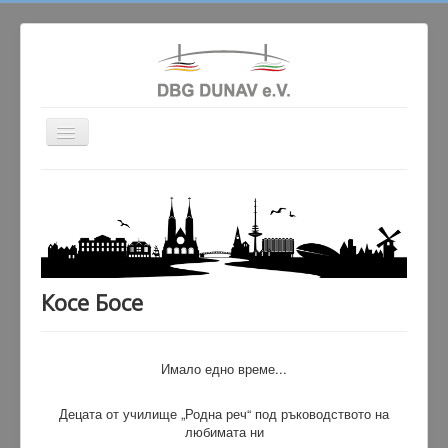
Превключи
навигация
Актуално
Сдружението
Училище
Народни танци
Косе Босе
Гaлерия
Партньори
Имало едно време...
Контакт
Децата от училище „Родна реч“ под ръководството на
любимата ни