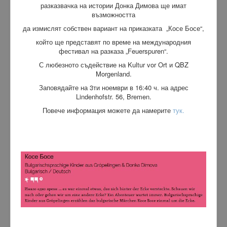
разказвачка на истории Донка Димова ще имат
възможността
да измислят собствен вариант на приказката „Косе Босе“,
който ще представят по врем
е на международния
фестивал на разказа „Feuerspuren“.
С любезното съдействие на Kultur vor Ort и QBZ
Morgenland.
Заповядайте на 3ти ноември в 16:40 ч. на адрес
Lindenhofstr. 56, Bremen.
Повече информация можете да намерите
тук.