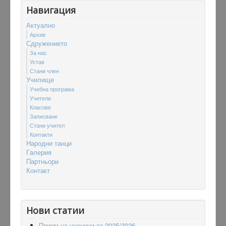
Навигация
Актуално
Архив
Сдружението
За нас
Устав
Стани член
Училище
Учебна програма
Учители
Класове
Записване
Стани учител
Контакти
Народни танци
Гaлерия
Партньори
Контакт
Нови статии
Прием на ученици за 2025/2026