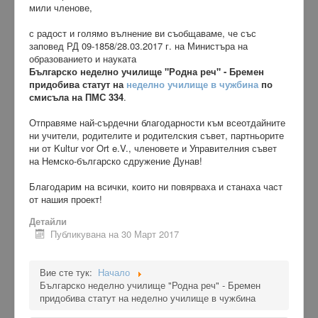
мили членове,
с радост и голямо вълнение ви съобщаваме, че със
заповед
РД 09-1858/28.03.2017 г. на Министъра на
образованието и науката
Българско неделно училище "Родна реч" - Бремен
придобива статут на
неделно училище в чужбина
по
смисъла на ПМС 334
.
Отправяме най-сърдечни благодарности към всеотдайните
ни учители, родителите и родителския съвет, партньорите
ни от Kultur vor Ort e.V., членовете и Управителния съвет
на Немско-българско сдружение Дунав!
Благодарим на всички, които ни повярваха и станаха част
от нашия проект!
Детайли
Публикувана на 30 Март 2017
Вие сте тук:
Начало
Българско неделно училище "Родна реч" - Бремен
придобива статут на неделно училище в чужбина