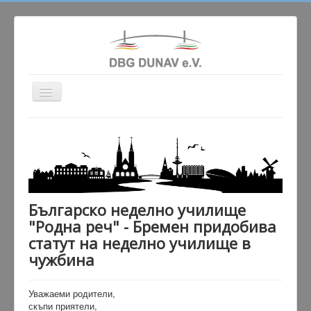
Превключи
навигация
Актуално
Сдружението
Училище
Народни танци
Българско неделно училище
Гaлерия
"Родна реч" - Бремен придобива
статут на неделно училище в
Партньори
чужбина
Контакт
Уважаеми родители,
скъпи приятели,