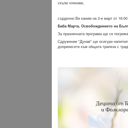
скъпи членове,
сърдечно Ви каним на 3-и март от 16:00
Баба Марта, Освобождението на Бълг
За
празничната програма ще се погрижа
Сдружение "Дунав" ще осигури напиткит
допринесете към общата трапеза с трад