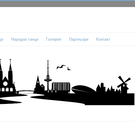
ще
Народни танци
Гaлерия
Партньори
Контакт