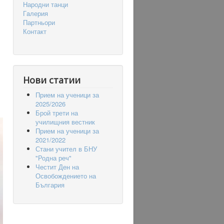
Народни танци
Гaлерия
Партньори
Контакт
Нови статии
Прием на ученици за
2025/2026
Брой трети на
училищния вестник
Прием на ученици за
2021/2022
Стани учител в БНУ
"Родна реч"
Честит Ден на
Освобождението на
България