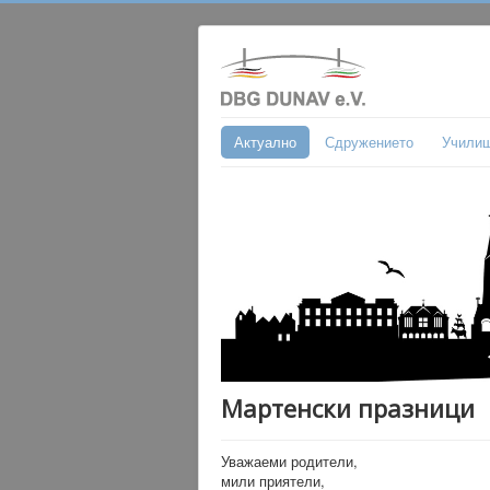
Актуално
Сдружението
Учили
Мартенски празници
Уважаеми родители,
мили приятели,