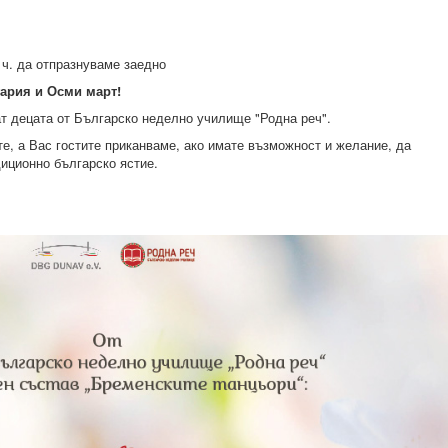
 ч. да отпразнуваме заедно
ария и Осми март!
т децата от Българско неделно училище "Родна реч".
е, а Вас гостите приканваме, ако имате възможност и желание, да
иционно българско ястие.