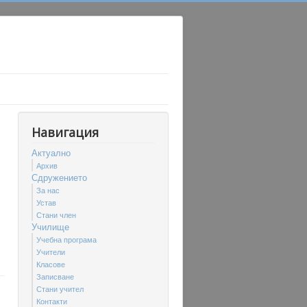
Навигация
Актуално
Архив
Сдружението
За нас
Устав
Стани член
Училище
Учебна програма
Учители
Класове
Записване
Стани учител
Контакти