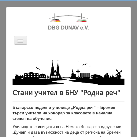
Превключи
навигация
Актуално
Сдружението
Училище
Народни танци
Стани учител в БНУ "Родна реч"
Гaлерия
Българско неделно училище „Родна реч“ – Бремен
Партньори
търси учители на хонорар за класовете в начална
Контакт
степен на обучение.
Училището е инициатива на Немско-българско сдружение
„Дунав“ и дава възможност на деца от региона на Бремен