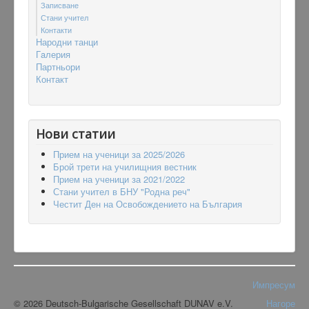
Записване
Стани учител
Контакти
Народни танци
Гaлерия
Партньори
Контакт
Нови статии
Прием на ученици за 2025/2026
Брой трети на училищния вестник
Прием на ученици за 2021/2022
Стани учител в БНУ "Родна реч"
Честит Ден на Освобождението на България
Импресум
© 2026 Deutsch-Bulgarische Gesellschaft DUNAV e.V.
Нагоре