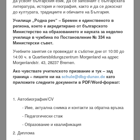
да усвоят българския език, да се запознаят с българската
литература, история и география, както и да се докоснат
до културата, традициите и обичаите на България.
Училище „Родна реч“ – Бремен е единственото в
региона, което е акредитирано от българското
Министерство на образованието и науката за неделно
училище в чужбина по Постановление
№
334
на
Министерски съвет
.
Учебните занятия се провеждат в съботни дни от 10:00 до
14:00 ч. в
Quartiersbildungszentrum
Morgenland
на адрес
Morgenlandstr
. 43, 28237
Bremen
.
Ако чувствате учителското призвание и тук – зад
граница – пишете ни на
schule
@
dbg
-
dunav
.
d
е
като
приложите следните документи в
PDF
/
Word
-формат:
1.
Автобиография/
CV
-
Име, актуална снимка и контакти за обратна връзка
-
Педагогически стаж
-
Образование и квалификация
2.
Диплома