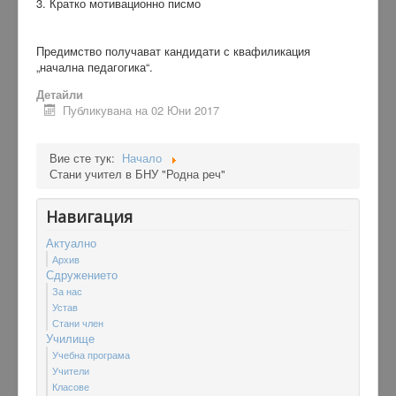
3.
Кратко мотивационно писмо
Предимство получават кандидати с квафиликация
„начална педагогика“.
Детайли
Публикувана на 02 Юни 2017
Вие сте тук:
Начало
Стани учител в БНУ "Родна реч"
Навигация
Актуално
Архив
Сдружението
За нас
Устав
Стани член
Училище
Учебна програма
Учители
Класове